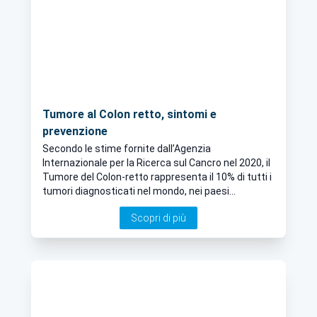
Tumore al Colon retto, sintomi e
prevenzione
Secondo le stime fornite dall’Agenzia
Internazionale per la Ricerca sul Cancro nel 2020, il
Tumore del Colon-retto rappresenta il 10% di tutti i
tumori diagnosticati nel mondo, nei paesi
occidentali è la seconda causa principale di
Scopri di più
decessi per tumore. Questa tipologia di Tumore è
terza per incidenza dopo il carcinoma mammario
11,7% e del polmone 11,4%