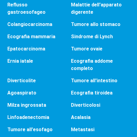
Reflusso
Malattie dell'apparato
gastroesofageo
digerente
Colangiocarcinoma
Tumore allo stomaco
Ecografia mammaria
Sindrome di Lynch
Epatocarcinoma
Tumore ovaie
Ernia iatale
Ecografia addome
completo
Diverticolite
Tumore all'intestino
Agoaspirato
Ecografia tiroidea
Milza ingrossata
Diverticolosi
Linfoadenectomia
Acalasia
Tumore all'esofago
Metastasi