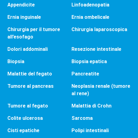
Appendicite
Linfoadenopatia
Ernia inguinale
Ernia ombelicale
Chirurgia per il tumore
Chirurgia laparoscopica
all’esofago
Dolori addominali
Resezione intestinale
Biopsia
Biopsia epatica
Malattie del fegato
Pancreatite
Tumore al pancreas
Neoplasia renale (tumore
al rene)
Tumore al fegato
Malattia di Crohn
Colite ulcerosa
Sarcoma
Cisti epatiche
Polipi intestinali