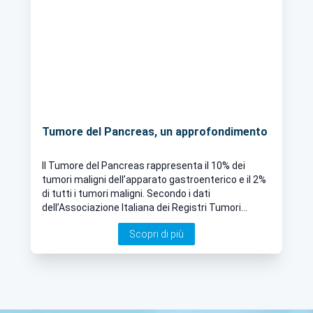
Tumore del Pancreas, un approfondimento
Il Tumore del Pancreas rappresenta il 10% dei
tumori maligni dell’apparato gastroenterico e il 2%
di tutti i tumori maligni. Secondo i dati
dell’Associazione Italiana dei Registri Tumori
(AIRTUM) nel 2020 in Italia si è verificata una
Scopri di più
significativa crescita nell’insorgenza di Tumori al
Pancreas tra gli uomini, nonostante questa
tipologia di carcinoma si manifesti senza grandi
differenze tra i due sessi