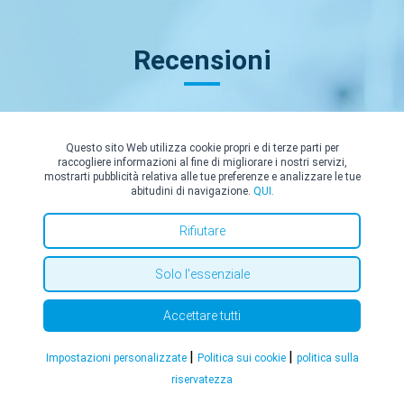
Recensioni
Questo sito Web utilizza cookie propri e di terze parti per
raccogliere informazioni al fine di migliorare i nostri servizi,
mostrarti pubblicità relativa alle tue preferenze e analizzare le tue
M. N.
abitudini di navigazione.
QUI.
26/06/2026
Rifiutare
Il professore Morelli si é dimostrato gentile, pacato, chiaro
nell'espressione, accurato
Solo l'essenziale
Accettare tutti
|
|
Impostazioni personalizzate
Politica sui cookie
politica sulla
riservatezza